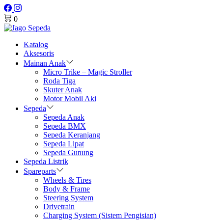
0
Katalog
Aksesoris
Mainan Anak
Micro Trike – Magic Stroller
Roda Tiga
Skuter Anak
Motor Mobil Aki
Sepeda
Sepeda Anak
Sepeda BMX
Sepeda Keranjang
Sepeda Lipat
Sepeda Gunung
Sepeda Listrik
Spareparts
Wheels & Tires
Body & Frame
Steering System
Drivetrain
Charging System (Sistem Pengisian)