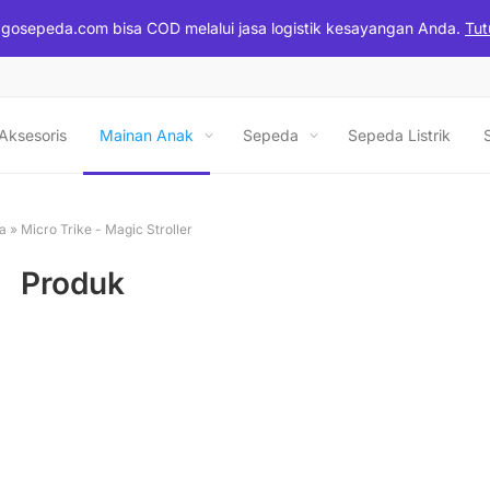
gosepeda.com bisa COD melalui jasa logistik kesayangan Anda.
Tut
Aksesoris
Mainan Anak
Sepeda
Sepeda Listrik
a
»
Micro Trike - Magic Stroller
Produk