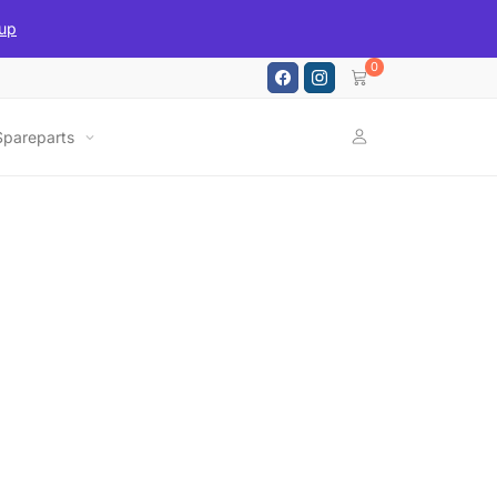
up
0
Spareparts