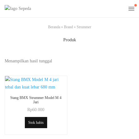
Beranda
»
Brand
»
Strummer
Produk
Menampilkan hasil tunggal
Stang BMX Strummer Model M 4
Jari
Rp
60.000
Stok habis