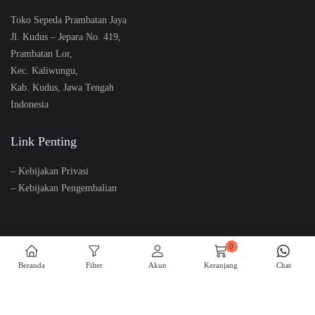
Toko Sepeda Prambatan Jaya
Jl. Kudus – Jepara No. 419,
Prambatan Lor,
Kec. Kaliwungu,
Kab. Kudus, Jawa Tengah
Indonesia
Link Penting
–
Kebijakan Privasi
–
Kebijakan Pengembalian
0
@Copyright Jago Sepeda. All Rights Reserved
Beranda
Filter
Akun
Keranjang
Chat