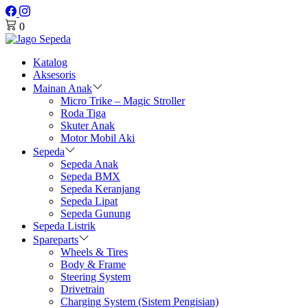
0
Katalog
Aksesoris
Mainan Anak
Micro Trike – Magic Stroller
Roda Tiga
Skuter Anak
Motor Mobil Aki
Sepeda
Sepeda Anak
Sepeda BMX
Sepeda Keranjang
Sepeda Lipat
Sepeda Gunung
Sepeda Listrik
Spareparts
Wheels & Tires
Body & Frame
Steering System
Drivetrain
Charging System (Sistem Pengisian)