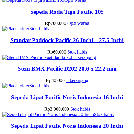
Opsi warna
ini
memiliki
Sepeda Roda Tiga Pacific 105
beberapa
varian.
Produk
Rp
700.000
Opsi warna
Pilihan
ini
Stok habis
ini
memiliki
dapat
beberapa
Standar Paddock Pacific 26 Inchi – 27.5 Inchi
diambil
varian.
di
Pilihan
Rp
60.000
Stok habis
halaman
ini
+ keranjang
produk
dapat
diambil
Stem BMX Pacific D202 28.6 x 22.2 mm
di
halaman
Rp
40.000
+ keranjang
produk
Stok habis
Sepeda Lipat Pacific Noris Indonesia 16 Inchi
Rp
3.000.000
Stok habis
Stok habis
Sepeda Lipat Pacific Noris Indonesia 20 Inchi