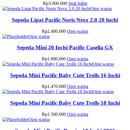
Rp
3.000.000
Stok habis
Produk
Opsi warna
ini
memiliki
Sepeda Lipat Pacific Noris Nexx 2.0 20 Inchi
beberapa
varian.
Produk
Rp
2.400.000
Opsi warna
Pilihan
Produk
ini
Opsi warna
ini
ini
memiliki
dapat
memiliki
beberapa
Sepeda Mini 20 Inchi Pacific Casella GX
diambil
beberapa
varian.
di
varian.
Pilihan
Produk
Rp
1.600.000
Opsi warna
halaman
Pilihan
ini
ini
Produk
Opsi warna
produk
ini
dapat
memiliki
ini
dapat
diambil
beberapa
memiliki
Sepeda Mini Pacific Baby Cute Trolls 16 Inchi
diambil
di
varian.
beberapa
di
halaman
Pilihan
varian.
Produk
Rp
1.470.000
Opsi warna
halaman
produk
ini
Pilihan
ini
Produk
Opsi warna
produk
dapat
ini
memiliki
ini
diambil
dapat
beberapa
memiliki
Sepeda Mini Pacific Baby Cute Trolls 18 Inchi
di
diambil
varian.
beberapa
halaman
di
Pilihan
varian.
Produk
Rp
1.500.000
Opsi warna
produk
halaman
ini
Pilihan
Produk
ini
Opsi warna
produk
dapat
ini
ini
memiliki
diambil
dapat
memiliki
beberapa