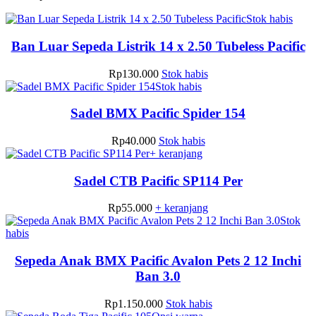
Stok habis
Ban Luar Sepeda Listrik 14 x 2.50 Tubeless Pacific
Rp
130.000
Stok habis
Stok habis
Sadel BMX Pacific Spider 154
Rp
40.000
Stok habis
+ keranjang
Sadel CTB Pacific SP114 Per
Rp
55.000
+ keranjang
Stok
habis
Sepeda Anak BMX Pacific Avalon Pets 2 12 Inchi
Ban 3.0
Rp
1.150.000
Stok habis
Produk