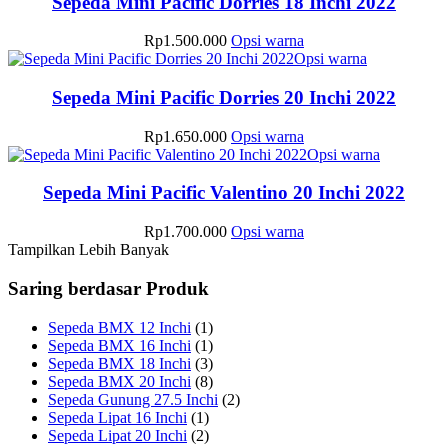
Sepeda Mini Pacific Dorries 18 Inchi 2022
di
diambil
beberapa
varian.
halaman
di
varian.
Pilihan
Produk
Rp
1.500.000
Opsi warna
produk
halaman
Pilihan
ini
ini
Produk
Opsi warna
produk
ini
dapat
memiliki
ini
dapat
diambil
beberapa
memiliki
Sepeda Mini Pacific Dorries 20 Inchi 2022
diambil
di
varian.
beberapa
di
halaman
Pilihan
varian.
Produk
Rp
1.650.000
Opsi warna
halaman
produk
ini
Pilihan
ini
Produk
Opsi warna
produk
dapat
ini
memiliki
ini
diambil
dapat
beberapa
memiliki
Sepeda Mini Pacific Valentino 20 Inchi 2022
di
diambil
varian.
beberapa
halaman
di
Pilihan
varian.
Produk
Rp
1.700.000
Opsi warna
produk
halaman
ini
Pilihan
ini
Tampilkan Lebih Banyak
produk
dapat
ini
memiliki
diambil
dapat
beberapa
Saring berdasar Produk
di
diambil
varian.
halaman
di
Pilihan
Sepeda BMX 12 Inchi
(1)
produk
halaman
ini
Sepeda BMX 16 Inchi
(1)
produk
dapat
Sepeda BMX 18 Inchi
(3)
diambil
Sepeda BMX 20 Inchi
(8)
di
Sepeda Gunung 27.5 Inchi
(2)
halaman
Sepeda Lipat 16 Inchi
(1)
produk
Sepeda Lipat 20 Inchi
(2)