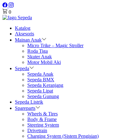
0
Katalog
Aksesoris
Mainan Anak
Micro Trike – Magic Stroller
Roda Tiga
Skuter Anak
Motor Mobil Aki
Sepeda
Sepeda Anak
Sepeda BMX
Sepeda Keranjang
Sepeda Lipat
Sepeda Gunung
Sepeda Listrik
Spareparts
Wheels & Tires
Body & Frame
Steering System
Drivetrain
Charging System (Sistem Pengisian)