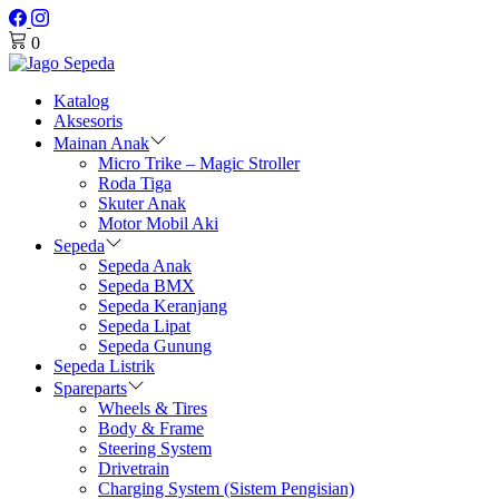
0
Katalog
Aksesoris
Mainan Anak
Micro Trike – Magic Stroller
Roda Tiga
Skuter Anak
Motor Mobil Aki
Sepeda
Sepeda Anak
Sepeda BMX
Sepeda Keranjang
Sepeda Lipat
Sepeda Gunung
Sepeda Listrik
Spareparts
Wheels & Tires
Body & Frame
Steering System
Drivetrain
Charging System (Sistem Pengisian)