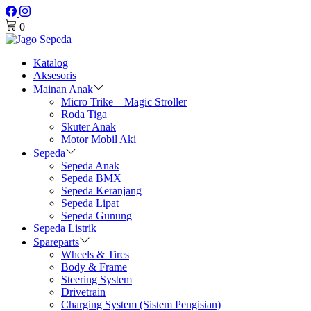
0
Katalog
Aksesoris
Mainan Anak
Micro Trike – Magic Stroller
Roda Tiga
Skuter Anak
Motor Mobil Aki
Sepeda
Sepeda Anak
Sepeda BMX
Sepeda Keranjang
Sepeda Lipat
Sepeda Gunung
Sepeda Listrik
Spareparts
Wheels & Tires
Body & Frame
Steering System
Drivetrain
Charging System (Sistem Pengisian)