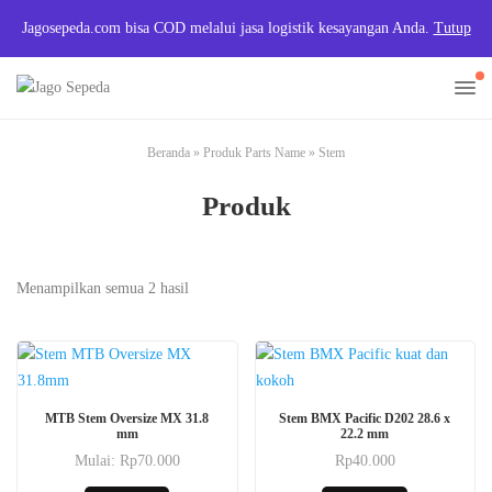
Jagosepeda.com bisa COD melalui jasa logistik kesayangan Anda.
Tutup
Beranda
»
Produk Parts Name
»
Stem
Produk
Menampilkan semua 2 hasil
Produk
MTB Stem Oversize MX 31.8
Stem BMX Pacific D202 28.6 x
ini
mm
22.2 mm
memiliki
Mulai:
Rp
70.000
Rp
40.000
Produk
beberapa