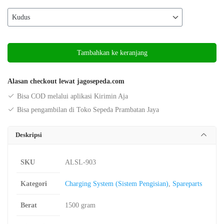
Kuantitas
Charger
Tambahkan ke keranjang
Sepeda
Listrik
Alasan checkout lewat jagosepeda.com
Oriental
Bisa COD melalui aplikasi Kirimin Aja
Star
Bisa pengambilan di Toko Sepeda Prambatan Jaya
48V
12Ah
Deskripsi
SKU
ALSL-903
Kategori
Charging System (Sistem Pengisian)
,
Spareparts
Berat
1500 gram