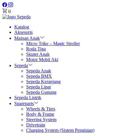
0
Katalog
Aksesoris
Mainan Anak
Micro Trike – Magic Stroller
Roda Tiga
Skuter Anak
Motor Mobil Aki
Sepeda
Sepeda Anak
Sepeda BMX
Sepeda Keranjang
Sepeda Lipat
Sepeda Gunung
Sepeda Listrik
Spareparts
Wheels & Tires
Body & Frame
Steering System
Drivetrain
Charging System (Sistem Pengisian)