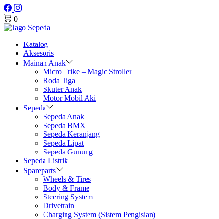
0
Katalog
Aksesoris
Mainan Anak
Micro Trike – Magic Stroller
Roda Tiga
Skuter Anak
Motor Mobil Aki
Sepeda
Sepeda Anak
Sepeda BMX
Sepeda Keranjang
Sepeda Lipat
Sepeda Gunung
Sepeda Listrik
Spareparts
Wheels & Tires
Body & Frame
Steering System
Drivetrain
Charging System (Sistem Pengisian)