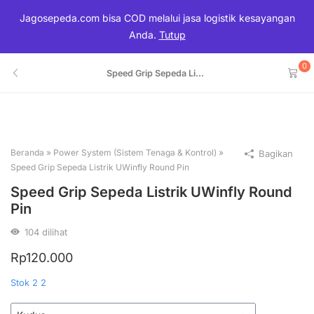
Jagosepeda.com bisa COD melalui jasa logistik kesayangan
Anda.
Tutup
0
Speed Grip Sepeda Li...
Beranda
»
Power System (Sistem Tenaga & Kontrol)
»
Bagikan
Speed Grip Sepeda Listrik UWinfly Round Pin
Speed Grip Sepeda Listrik UWinfly Round
Pin
104
dilihat
Rp
120.000
Stok 2
2