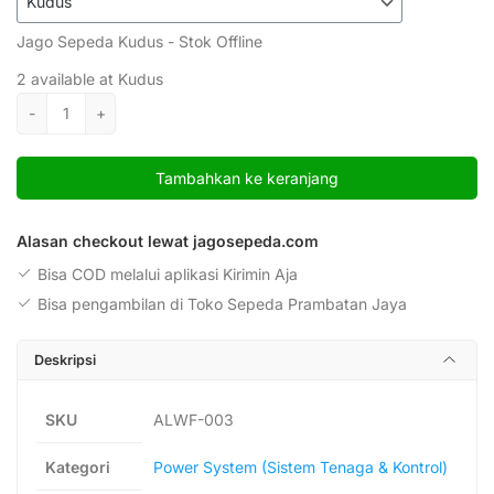
Jago Sepeda Kudus - Stok Offline
2 available at Kudus
Kuantitas
-
+
Speed
Grip
Tambahkan ke keranjang
Sepeda
Listrik
UWinfly
Alasan checkout lewat jagosepeda.com
Round
Bisa COD melalui aplikasi Kirimin Aja
Pin
Bisa pengambilan di Toko Sepeda Prambatan Jaya
Deskripsi
SKU
ALWF-003
Kategori
Power System (Sistem Tenaga & Kontrol)