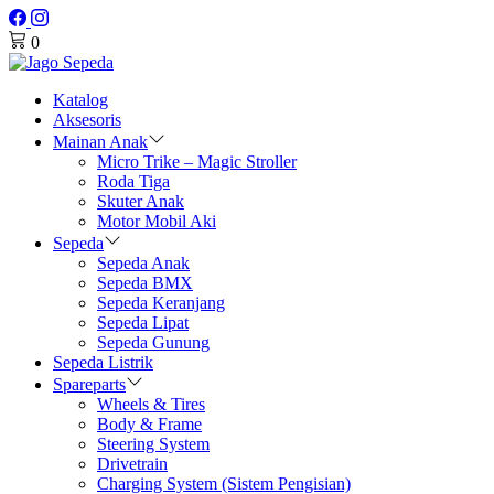
0
Katalog
Aksesoris
Mainan Anak
Micro Trike – Magic Stroller
Roda Tiga
Skuter Anak
Motor Mobil Aki
Sepeda
Sepeda Anak
Sepeda BMX
Sepeda Keranjang
Sepeda Lipat
Sepeda Gunung
Sepeda Listrik
Spareparts
Wheels & Tires
Body & Frame
Steering System
Drivetrain
Charging System (Sistem Pengisian)