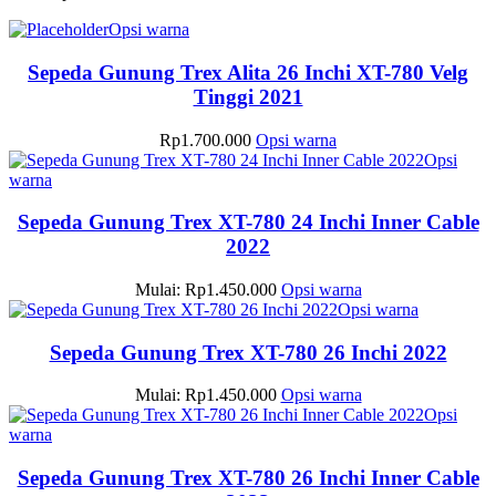
Produk
Opsi warna
ini
memiliki
Sepeda Gunung Trex Alita 26 Inchi XT-780 Velg
beberapa
Tinggi 2021
varian.
Pilihan
Produk
Rp
1.700.000
Opsi warna
ini
ini
Opsi
dapat
Produk
memiliki
warna
diambil
ini
beberapa
di
memiliki
varian.
Sepeda Gunung Trex XT-780 24 Inchi Inner Cable
halaman
beberapa
Pilihan
2022
produk
varian.
ini
Pilihan
dapat
Produk
Mulai:
Rp
1.450.000
Opsi warna
ini
diambil
ini
Produk
Opsi warna
dapat
di
memiliki
ini
diambil
halaman
beberapa
memiliki
Sepeda Gunung Trex XT-780 26 Inchi 2022
di
produk
varian.
beberapa
halaman
Pilihan
varian.
Produk
Mulai:
Rp
1.450.000
Opsi warna
produk
ini
Pilihan
ini
Opsi
dapat
ini
Produk
memiliki
warna
diambil
dapat
ini
beberapa
di
diambil
memiliki
varian.
Sepeda Gunung Trex XT-780 26 Inchi Inner Cable
halaman
di
beberapa
Pilihan