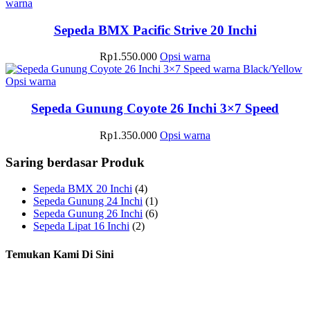
Produk
memiliki
warna
dapat
halaman
ini
beberapa
diambil
produk
memiliki
varian.
Sepeda BMX Pacific Strive 20 Inchi
di
beberapa
Pilihan
halaman
varian.
ini
Produk
Rp
1.550.000
Opsi warna
produk
Pilihan
dapat
ini
ini
diambil
Produk
memiliki
Opsi warna
dapat
di
ini
beberapa
diambil
halaman
memiliki
varian.
Sepeda Gunung Coyote 26 Inchi 3×7 Speed
di
produk
beberapa
Pilihan
halaman
varian.
ini
Produk
Rp
1.350.000
Opsi warna
produk
Pilihan
dapat
ini
ini
diambil
memiliki
Saring berdasar Produk
dapat
di
beberapa
diambil
halaman
varian.
Sepeda BMX 20 Inchi
(4)
di
produk
Pilihan
Sepeda Gunung 24 Inchi
(1)
halaman
ini
Sepeda Gunung 26 Inchi
(6)
produk
dapat
Sepeda Lipat 16 Inchi
(2)
diambil
di
Temukan Kami Di Sini
halaman
produk