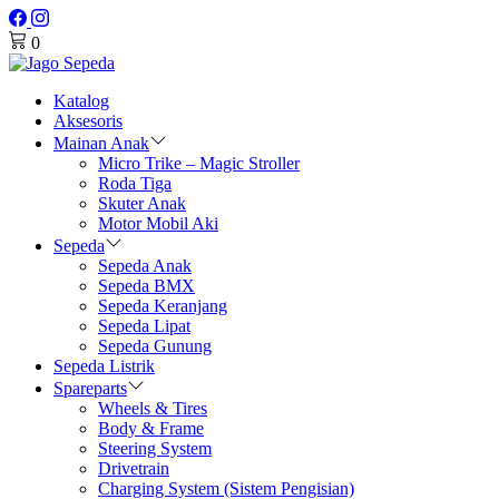
0
Katalog
Aksesoris
Mainan Anak
Micro Trike – Magic Stroller
Roda Tiga
Skuter Anak
Motor Mobil Aki
Sepeda
Sepeda Anak
Sepeda BMX
Sepeda Keranjang
Sepeda Lipat
Sepeda Gunung
Sepeda Listrik
Spareparts
Wheels & Tires
Body & Frame
Steering System
Drivetrain
Charging System (Sistem Pengisian)