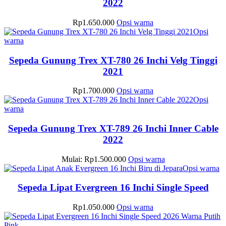
2022
produk
halaman
varian.
ini
produk
Pilihan
dapat
Produk
Rp
1.650.000
Opsi warna
ini
diambil
ini
Opsi
dapat
di
Produk
memiliki
warna
diambil
halaman
ini
beberapa
di
produk
memiliki
varian.
Sepeda Gunung Trex XT-780 26 Inchi Velg Tinggi
halaman
beberapa
Pilihan
2021
produk
varian.
ini
Pilihan
dapat
Produk
Rp
1.700.000
Opsi warna
ini
diambil
ini
Opsi
dapat
di
Produk
memiliki
warna
diambil
halaman
ini
beberapa
di
produk
memiliki
varian.
Sepeda Gunung Trex XT-789 26 Inchi Inner Cable
halaman
beberapa
Pilihan
2022
produk
varian.
ini
Pilihan
dapat
Produk
Mulai:
Rp
1.500.000
Opsi warna
ini
diambil
ini
P
Opsi warna
dapat
di
memiliki
in
diambil
halaman
beberapa
me
Sepeda Lipat Evergreen 16 Inchi Single Speed
di
produk
varian.
b
halaman
Pilihan
va
Produk
Rp
1.050.000
Opsi warna
produk
ini
Pi
ini
dapat
in
memiliki