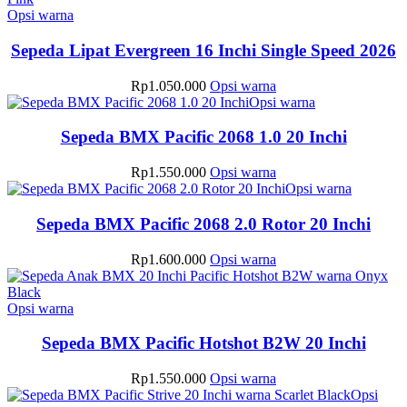
diambil
da
Produk
beberapa
Opsi warna
di
di
ini
varian.
halaman
di
memiliki
Pilihan
Sepeda Lipat Evergreen 16 Inchi Single Speed 2026
produk
h
beberapa
ini
p
varian.
dapat
Produk
Rp
1.050.000
Opsi warna
Pilihan
diambil
ini
Produk
Opsi warna
ini
di
memiliki
ini
dapat
halaman
beberapa
memiliki
Sepeda BMX Pacific 2068 1.0 20 Inchi
diambil
produk
varian.
beberapa
di
Pilihan
varian.
Produk
Rp
1.550.000
Opsi warna
halaman
ini
Pilihan
ini
Produk
Opsi warna
produk
dapat
ini
memiliki
ini
diambil
dapat
beberapa
memiliki
Sepeda BMX Pacific 2068 2.0 Rotor 20 Inchi
di
diambil
varian.
beberapa
halaman
di
Pilihan
varian.
Produk
Rp
1.600.000
Opsi warna
produk
halaman
ini
Pilihan
ini
produk
dapat
ini
memiliki
diambil
dapat
Produk
beberapa
Opsi warna
di
diambil
ini
varian.
halaman
di
memiliki
Pilihan
Sepeda BMX Pacific Hotshot B2W 20 Inchi
produk
halaman
beberapa
ini
produk
varian.
dapat
Produk
Rp
1.550.000
Opsi warna
Pilihan
diambil
ini
Opsi
ini
di