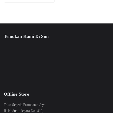
produk
beberapa
ini
varian.
dapat
Pilihan
diambil
ini
di
dapat
halaman
diambil
Temukan Kami Di Sini
produk
di
halaman
produk
Offline Store
Toko Sepeda Prambatan Jaya
Jl. Kudus – Jepara No. 419,