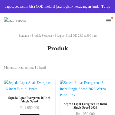
Jagosepeda.com bisa COD melalui jasa logistik kesayangan Anda.
Tutup
Beranda
»
Produk Seatpost
»
Seatpost Steel OD 28.6 x 300 mm
Produk
Diurutkan
Menampilkan semua 13 hasil
menurut
harga:
rendah
ke
Produk
Sepeda Lipat Evergreen 16 Inchi
tinggi
ini
Produk
Single Speed
Sepeda Lipat Evergreen 16 Inchi
memiliki
ini
Rp
1.050.000
Single Speed 2026
Produk
beberapa
memiliki
Rp
1.050.000