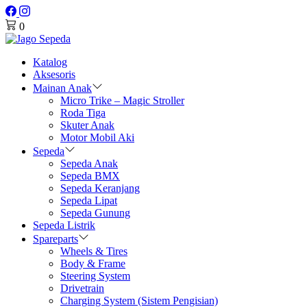
0
Katalog
Aksesoris
Mainan Anak
Micro Trike – Magic Stroller
Roda Tiga
Skuter Anak
Motor Mobil Aki
Sepeda
Sepeda Anak
Sepeda BMX
Sepeda Keranjang
Sepeda Lipat
Sepeda Gunung
Sepeda Listrik
Spareparts
Wheels & Tires
Body & Frame
Steering System
Drivetrain
Charging System (Sistem Pengisian)