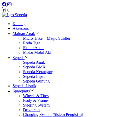
0
Katalog
Aksesoris
Mainan Anak
Micro Trike – Magic Stroller
Roda Tiga
Skuter Anak
Motor Mobil Aki
Sepeda
Sepeda Anak
Sepeda BMX
Sepeda Keranjang
Sepeda Lipat
Sepeda Gunung
Sepeda Listrik
Spareparts
Wheels & Tires
Body & Frame
Steering System
Drivetrain
Charging System (Sistem Pengisian)