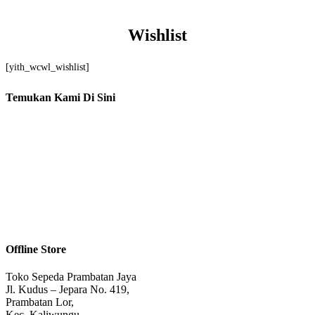
Wishlist
[yith_wcwl_wishlist]
Temukan Kami Di Sini
Offline Store
Toko Sepeda Prambatan Jaya
Jl. Kudus – Jepara No. 419,
Prambatan Lor,
Kec. Kaliwungu,