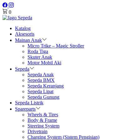
0
Katalog
Aksesoris
Mainan Anak
Micro Trike – Magic Stroller
Roda Tiga
Skuter Anak
Motor Mobil Aki
Sepeda
Sepeda Anak
Sepeda BMX
Sepeda Keranjang
Sepeda Lipat
Sepeda Gunung
Sepeda Listrik
Spareparts
Wheels & Tires
Body & Frame
Steering System
Drivetrain
Charging System (Sistem Pengisian)