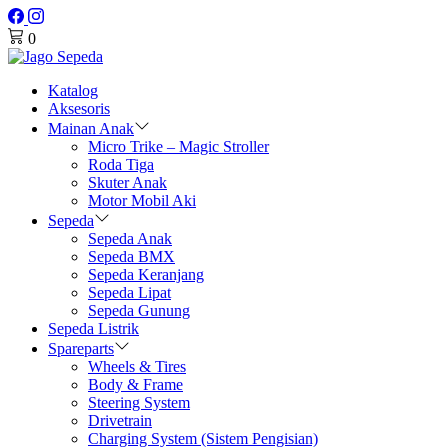
0
Katalog
Aksesoris
Mainan Anak
Micro Trike – Magic Stroller
Roda Tiga
Skuter Anak
Motor Mobil Aki
Sepeda
Sepeda Anak
Sepeda BMX
Sepeda Keranjang
Sepeda Lipat
Sepeda Gunung
Sepeda Listrik
Spareparts
Wheels & Tires
Body & Frame
Steering System
Drivetrain
Charging System (Sistem Pengisian)