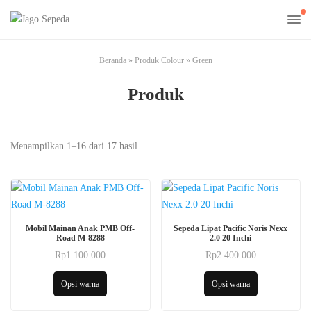
Beranda
»
Produk Colour
»
Green
Produk
Menampilkan 1–16 dari 17 hasil
Produk
Produk
Mobil Mainan Anak PMB Off-
Sepeda Lipat Pacific Noris Nexx
ini
ini
Road M-8288
2.0 20 Inchi
memiliki
memiliki
Rp
1.100.000
Rp
2.400.000
Produk
Produk
beberapa
beberapa
ini
ini
Opsi warna
Opsi warna
varian.
varian.
memiliki
memiliki
Pilihan
Pilihan