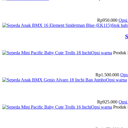
Rp
950.000
Opsi
Stok hab
S
Opsi warna
Produk i
Rp
1.500.000
Ops
Opsi warna
Rp
925.000
Opsi
Opsi warna
Produk i