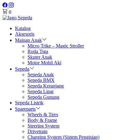
0
Katalog
Aksesoris
Mainan Anak
Micro Trike – Magic Stroller
Roda Tiga
Skuter Anak
Motor Mobil Aki
Sepeda
Sepeda Anak
Sepeda BMX
Sepeda Keranjang
Sepeda Lipat
Sepeda Gunung
Sepeda Listrik
Spareparts
Wheels & Tires
Body & Frame
Steering System
Drivetrain
Charging System (Sistem Pengisian)