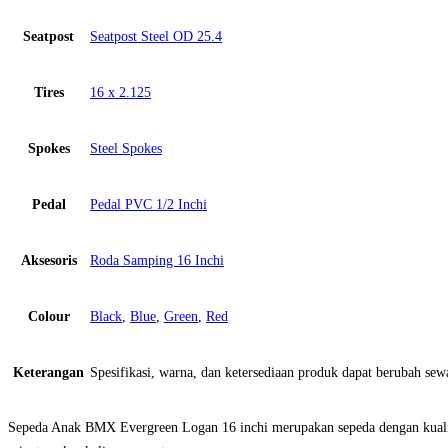
Seatpost
Seatpost Steel OD 25.4
Tires
16 x 2.125
Spokes
Steel Spokes
Pedal
Pedal PVC 1/2 Inchi
Aksesoris
Roda Samping 16 Inchi
Colour
Black
,
Blue
,
Green
,
Red
Keterangan
Spesifikasi, warna, dan ketersediaan produk dapat berubah se
Sepeda Anak BMX Evergreen Logan 16 inchi merupakan sepeda dengan kualit