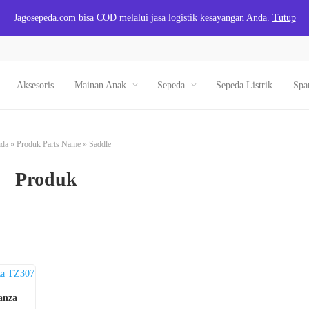
Jagosepeda.com bisa COD melalui jasa logistik kesayangan Anda.
Tutup
Aksesoris
Mainan Anak
Sepeda
Sepeda Listrik
Spa
nda
»
Produk Parts Name
»
Saddle
Produk
anza