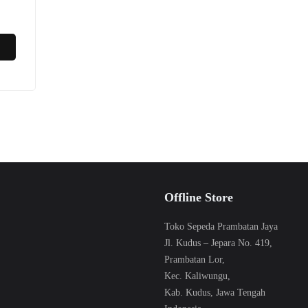
Offline Store
Toko Sepeda Prambatan Jaya
Jl. Kudus – Jepara No. 419,
Prambatan Lor,
Kec. Kaliwungu,
Kab. Kudus, Jawa Tengah