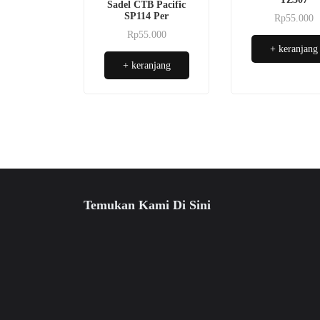
Sadel CTB Pacific
SP114 Per
Rp
55.000
Rp
55.000
+ keranjang
+ keranjang
Temukan Kami Di Sini