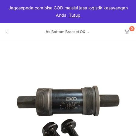
Jagosepeda.com bisa COD melalui jasa logistik kesayangan
Anda.
Tutup
0
As Bottom Bracket OX...