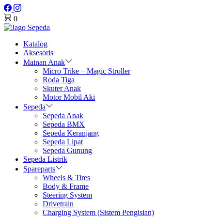
0
Katalog
Aksesoris
Mainan Anak
Micro Trike – Magic Stroller
Roda Tiga
Skuter Anak
Motor Mobil Aki
Sepeda
Sepeda Anak
Sepeda BMX
Sepeda Keranjang
Sepeda Lipat
Sepeda Gunung
Sepeda Listrik
Spareparts
Wheels & Tires
Body & Frame
Steering System
Drivetrain
Charging System (Sistem Pengisian)