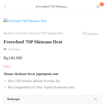
0
Freewheel 7SP Shiman...
Beranda
»
Drivetrain
»
Freewheel 7SP Shimano Drat
Bagikan
Freewheel 7SP Shimano Drat
23
dilihat
Rp
140.000
Habis
Alasan checkout lewat jagosepeda.com
Bisa COD melalui aplikasi Kirimin Aja
Bisa pengambilan di Toko Sepeda Prambatan Jaya
Deskripsi