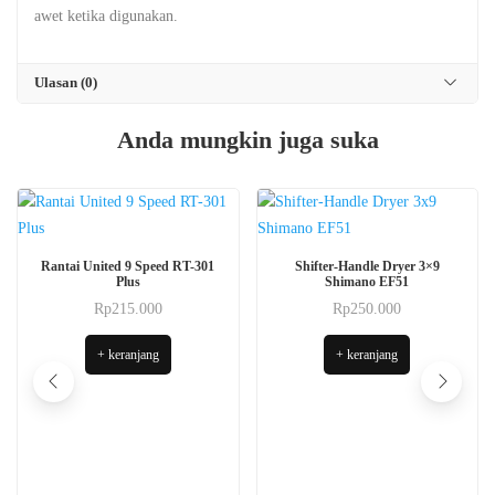
awet ketika digunakan.
Ulasan (0)
Anda mungkin juga suka
Rantai United 9 Speed RT-301
Shifter-Handle Dryer 3×9
Plus
Shimano EF51
Rp
215.000
Rp
250.000
+ keranjang
+ keranjang