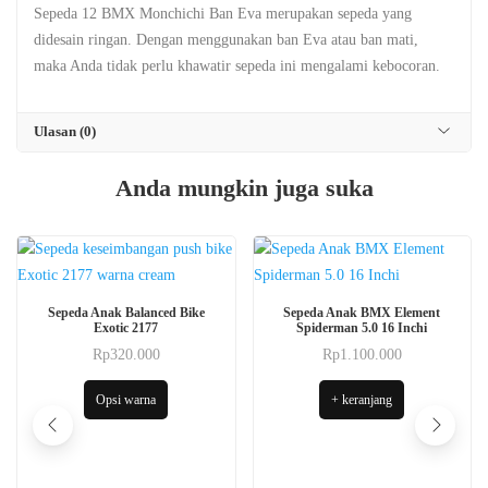
Sepeda 12 BMX Monchichi Ban Eva merupakan sepeda yang
didesain ringan. Dengan menggunakan ban Eva atau ban mati,
maka Anda tidak perlu khawatir sepeda ini mengalami kebocoran.
Ulasan (0)
Anda mungkin juga suka
Produk
Sepeda Anak Balanced Bike
Sepeda Anak BMX Element
ini
Exotic 2177
Spiderman 5.0 16 Inchi
memiliki
Rp
320.000
Rp
1.100.000
Produk
beberapa
ini
Opsi warna
+ keranjang
varian.
memiliki
Pilihan
beberapa
ini
varian.
dapat