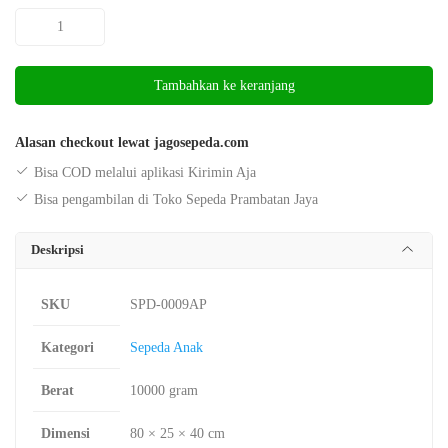
Kuantitas
Sepeda
Anak
Tambahkan ke keranjang
BMX
12
Monchichi
Alasan checkout lewat jagosepeda.com
Eva
Bisa COD melalui aplikasi Kirimin Aja
619
Bisa pengambilan di Toko Sepeda Prambatan Jaya
Tanpa
Stir
Deskripsi
SKU
SPD-0009AP
Kategori
Sepeda Anak
Berat
10000 gram
Dimensi
80 × 25 × 40 cm