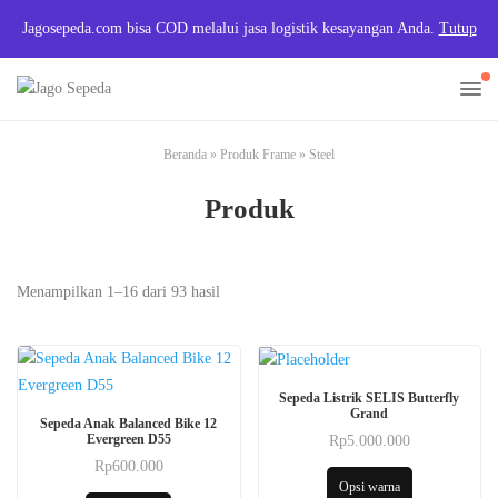
Jagosepeda.com bisa COD melalui jasa logistik kesayangan Anda.
Tutup
Beranda
»
Produk Frame
»
Steel
Produk
Menampilkan 1–16 dari 93 hasil
Produk
Sepeda Listrik SELIS Butterfly
Produk
ini
Grand
Sepeda Anak Balanced Bike 12
ini
memiliki
Evergreen D55
Rp
5.000.000
Produk
memiliki
beberapa
Rp
600.000
Produk
ini
Opsi warna
beberapa
varian.