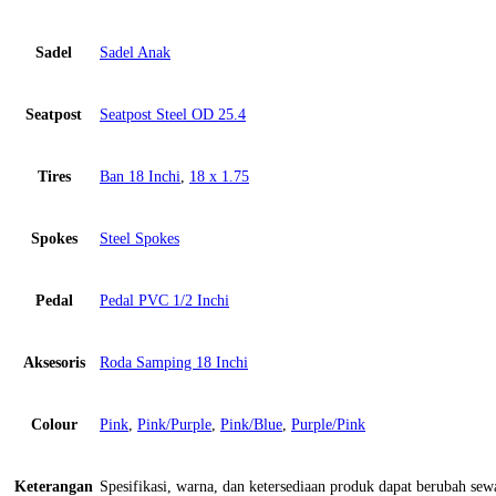
Sadel
Sadel Anak
Seatpost
Seatpost Steel OD 25.4
Tires
Ban 18 Inchi
,
18 x 1.75
Spokes
Steel Spokes
Pedal
Pedal PVC 1/2 Inchi
Aksesoris
Roda Samping 18 Inchi
Colour
Pink
,
Pink/Purple
,
Pink/Blue
,
Purple/Pink
Keterangan
Spesifikasi, warna, dan ketersediaan produk dapat berubah se