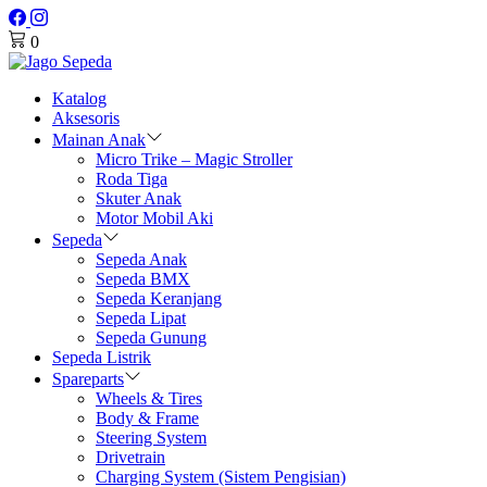
0
Katalog
Aksesoris
Mainan Anak
Micro Trike – Magic Stroller
Roda Tiga
Skuter Anak
Motor Mobil Aki
Sepeda
Sepeda Anak
Sepeda BMX
Sepeda Keranjang
Sepeda Lipat
Sepeda Gunung
Sepeda Listrik
Spareparts
Wheels & Tires
Body & Frame
Steering System
Drivetrain
Charging System (Sistem Pengisian)