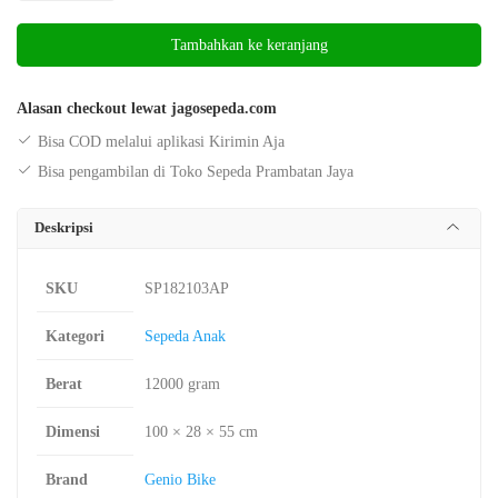
Anak
Tambahkan ke keranjang
Mini
Genio
Yummi
Alasan checkout lewat jagosepeda.com
18
Bisa COD melalui aplikasi Kirimin Aja
Inchi
Bisa pengambilan di Toko Sepeda Prambatan Jaya
Deskripsi
SKU
SP182103AP
Kategori
Sepeda Anak
Berat
12000 gram
Dimensi
100 × 28 × 55 cm
Brand
Genio Bike