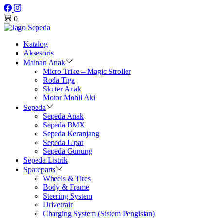
0
Katalog
Aksesoris
Mainan Anak
Micro Trike – Magic Stroller
Roda Tiga
Skuter Anak
Motor Mobil Aki
Sepeda
Sepeda Anak
Sepeda BMX
Sepeda Keranjang
Sepeda Lipat
Sepeda Gunung
Sepeda Listrik
Spareparts
Wheels & Tires
Body & Frame
Steering System
Drivetrain
Charging System (Sistem Pengisian)