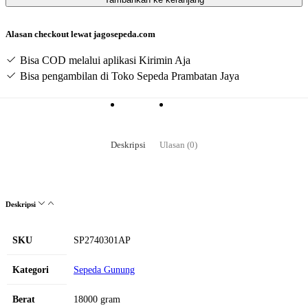
Gunung
Pacific
Invert
Alasan checkout lewat jagosepeda.com
3.0
27.5
Bisa COD melalui aplikasi Kirimin Aja
Inchi
Bisa pengambilan di Toko Sepeda Prambatan Jaya
3x7
Speed
Deskripsi
Ulasan (0)
Deskripsi
SKU
SP2740301AP
Kategori
Sepeda Gunung
Berat
18000 gram