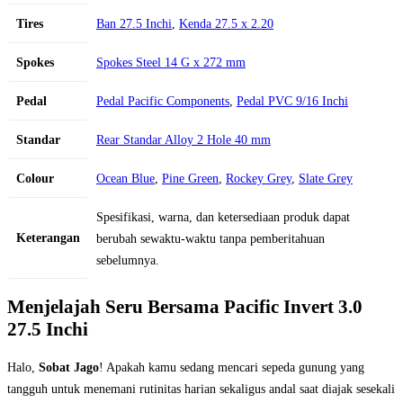
Tires
Ban 27.5 Inchi
,
Kenda 27.5 x 2.20
Spokes
Spokes Steel 14 G x 272 mm
Pedal
Pedal Pacific Components
,
Pedal PVC 9/16 Inchi
Standar
Rear Standar Alloy 2 Hole 40 mm
Colour
Ocean Blue
,
Pine Green
,
Rockey Grey
,
Slate Grey
Spesifikasi, warna, dan ketersediaan produk dapat
Keterangan
berubah sewaktu-waktu tanpa pemberitahuan
sebelumnya.
Menjelajah Seru Bersama Pacific Invert 3.0
27.5 Inchi
Halo,
Sobat Jago
! Apakah kamu sedang mencari sepeda gunung yang
tangguh untuk menemani rutinitas harian sekaligus andal saat diajak sesekali