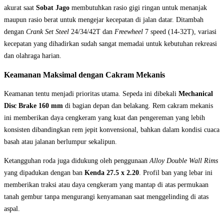
akurat saat
Sobat Jago
membutuhkan rasio gigi ringan untuk menanjak
maupun rasio berat untuk mengejar kecepatan di jalan datar. Ditambah
dengan
Crank Set Steel
24/34/42T dan
Freewheel
7 speed (14-32T), variasi
kecepatan yang dihadirkan sudah sangat memadai untuk kebutuhan rekreasi
dan olahraga harian.
Keamanan Maksimal dengan Cakram Mekanis
Keamanan tentu menjadi prioritas utama. Sepeda ini dibekali
Mechanical
Disc Brake 160 mm
di bagian depan dan belakang. Rem cakram mekanis
ini memberikan daya cengkeram yang kuat dan pengereman yang lebih
konsisten dibandingkan rem jepit konvensional, bahkan dalam kondisi cuaca
basah atau jalanan berlumpur sekalipun.
Ketangguhan roda juga didukung oleh penggunaan
Alloy Double Wall Rims
yang dipadukan dengan ban
Kenda 27.5 x 2.20
. Profil ban yang lebar ini
memberikan traksi atau daya cengkeram yang mantap di atas permukaan
tanah gembur tanpa mengurangi kenyamanan saat menggelinding di atas
aspal.