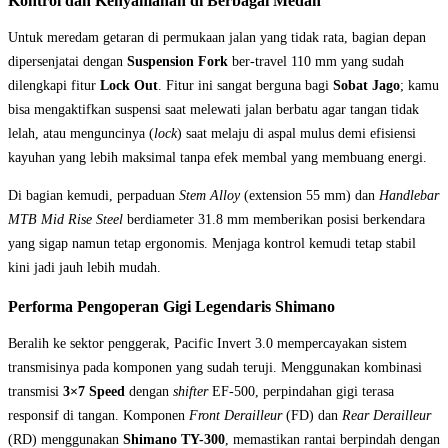
Kontrol dan Kenyamanan di Berbagai Medan
Untuk meredam getaran di permukaan jalan yang tidak rata, bagian depan
dipersenjatai dengan
Suspension Fork
ber-travel 110 mm yang sudah
dilengkapi fitur
Lock Out
. Fitur ini sangat berguna bagi
Sobat Jago
; kamu
bisa mengaktifkan suspensi saat melewati jalan berbatu agar tangan tidak
lelah, atau menguncinya (
lock
) saat melaju di aspal mulus demi efisiensi
kayuhan yang lebih maksimal tanpa efek membal yang membuang energi.
Di bagian kemudi, perpaduan
Stem Alloy
(extension 55 mm) dan
Handlebar
MTB Mid Rise Steel
berdiameter 31.8 mm memberikan posisi berkendara
yang sigap namun tetap ergonomis. Menjaga kontrol kemudi tetap stabil
kini jadi jauh lebih mudah.
Performa Pengoperan Gigi Legendaris Shimano
Beralih ke sektor penggerak, Pacific Invert 3.0 mempercayakan sistem
transmisinya pada komponen yang sudah teruji. Menggunakan kombinasi
transmisi
3×7 Speed
dengan
shifter
EF-500, perpindahan gigi terasa
responsif di tangan. Komponen
Front Derailleur
(FD) dan
Rear Derailleur
(RD) menggunakan
Shimano TY-300
, memastikan rantai berpindah dengan