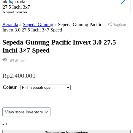
Beranda
»
Sepeda Gunung
»
Sepeda Gunung Pacific
Bagikan
Invert 3.0 27.5 Inchi 3×7 Speed
Sepeda Gunung Pacific Invert 3.0 27.5
Inchi 3×7 Speed
185
dilihat
Rp
2.400.000
Colour
Kuantitas
-
+
Sepeda
Tambahkan ke keranjang