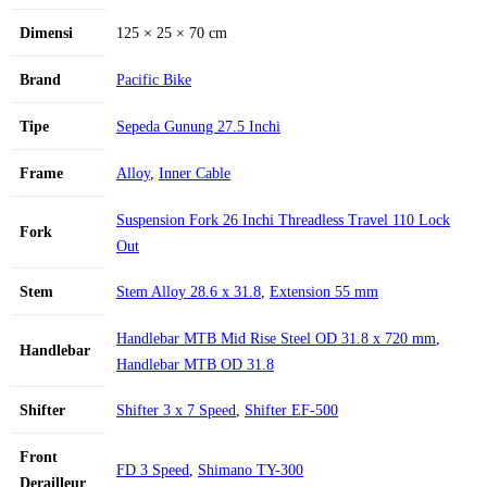
Dimensi
125 × 25 × 70 cm
Brand
Pacific Bike
Tipe
Sepeda Gunung 27.5 Inchi
Frame
Alloy
,
Inner Cable
Suspension Fork 26 Inchi Threadless Travel 110 Lock
Fork
Out
Stem
Stem Alloy 28.6 x 31.8
,
Extension 55 mm
Handlebar MTB Mid Rise Steel OD 31.8 x 720 mm
,
Handlebar
Handlebar MTB OD 31.8
Shifter
Shifter 3 x 7 Speed
,
Shifter EF-500
Front
FD 3 Speed
,
Shimano TY-300
Derailleur