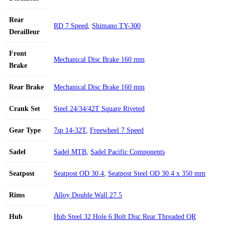
Rear
RD 7 Speed
,
Shimano TY-300
Derailleur
Front
Mechanical Disc Brake 160 mm
Brake
Rear Brake
Mechanical Disc Brake 160 mm
Crank Set
Steel 24/34/42T Square Riveted
Gear Type
7sp 14-32T
,
Freewheel 7 Speed
Sadel
Sadel MTB
,
Sadel Pacific Components
Seatpost
Seatpost OD 30.4
,
Seatpost Steel OD 30.4 x 350 mm
Rims
Alloy Double Wall 27.5
Hub
Hub Steel 32 Hole 6 Bolt Disc Rear Threaded QR