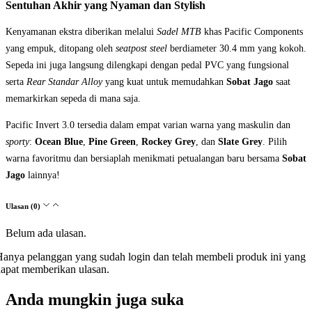
Sentuhan Akhir yang Nyaman dan Stylish
Kenyamanan ekstra diberikan melalui
Sadel MTB
khas Pacific Components
yang empuk, ditopang oleh
seatpost steel
berdiameter 30.4 mm yang kokoh.
Sepeda ini juga langsung dilengkapi dengan pedal PVC yang fungsional
serta
Rear Standar Alloy
yang kuat untuk memudahkan
Sobat Jago
saat
memarkirkan sepeda di mana saja.
Pacific Invert 3.0 tersedia dalam empat varian warna yang maskulin dan
sporty
:
Ocean Blue
,
Pine Green
,
Rockey Grey
, dan
Slate Grey
. Pilih
warna favoritmu dan bersiaplah menikmati petualangan baru bersama
Sobat
Jago
lainnya!
Ulasan (0)
Belum ada ulasan.
anya pelanggan yang sudah login dan telah membeli produk ini yang
apat memberikan ulasan.
Anda mungkin juga suka