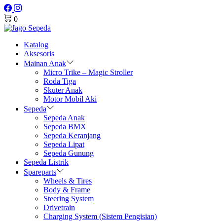
0
Katalog
Aksesoris
Mainan Anak
Micro Trike – Magic Stroller
Roda Tiga
Skuter Anak
Motor Mobil Aki
Sepeda
Sepeda Anak
Sepeda BMX
Sepeda Keranjang
Sepeda Lipat
Sepeda Gunung
Sepeda Listrik
Spareparts
Wheels & Tires
Body & Frame
Steering System
Drivetrain
Charging System (Sistem Pengisian)