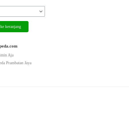
ke keranjang
epeda.com
imin Aja
eda Prambatan Jaya