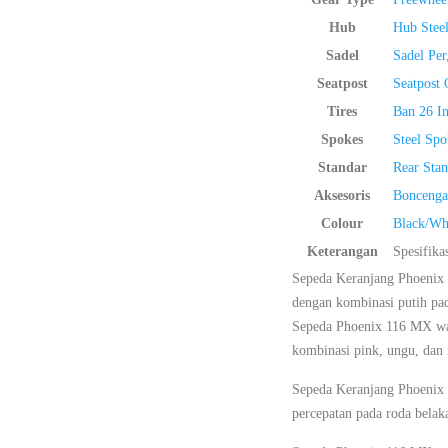
Hub
Hub Stee
Sadel
Sadel Per
Seatpost
Seatpost
Tires
Ban 26 In
Spokes
Steel Spo
Standar
Rear Stan
Aksesoris
Boncenga
Colour
Black/Wh
Keterangan
Spesifika
Sepeda Keranjang Phoenix 
dengan kombinasi putih pad
Sepeda Phoenix 116 MX war
kombinasi pink, ungu, dan 
Sepeda Keranjang Phoenix 
percepatan pada roda belak