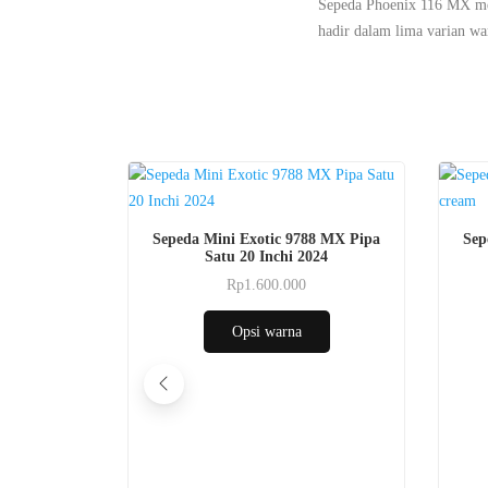
Sepeda Phoenix 116 MX me
hadir dalam lima varian wa
Produk
Produk
Sepeda Mini Exotic 9788 MX Pipa
Sep
ini
ini
Satu 20 Inchi 2024
memiliki
memilik
Rp
1.600.000
Produk
beberapa
beberap
ini
varian.
varian.
Opsi warna
memiliki
Pilihan
Pilihan
beberapa
ini
ini
varian.
dapat
dapat
Pilihan
diambil
diambil
ini
di
di
dapat
halaman
halama