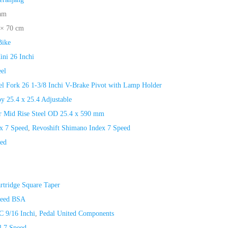
am
 × 70 cm
Bike
ni 26 Inchi
el
el Fork 26 1-3/8 Inchi V-Brake Pivot with Lamp Holder
y 25.4 x 25.4 Adjustable
r Mid Rise Steel OD 25.4 x 590 mm
 x 7 Speed
,
Revoshift Shimano Index 7 Speed
ed
rtridge Square Taper
peed BSA
C 9/16 Inchi
,
Pedal United Components
l 7 Speed