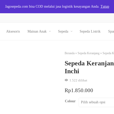
Jagosepeda.com bisa COD melalui jasa logistik kesayangan Anda.
Tutup
Aksesoris
Mainan Anak
Sepeda
Sepeda Listrik
Spa
Beranda
»
Sepeda Keranjang
»
Sepeda K
Sepeda Keranjan
Inchi
1.522
dilihat
Rp
1.850.000
Colour