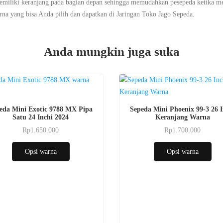
miliki keranjang pada bagian depan sehingga memudahkan pesepeda ketika m
rna yang bisa Anda pilih dan dapatkan di Jaringan Toko Jago Sepeda.
Anda mungkin juga suka
Produk
eda Mini Exotic 9788 MX Pipa
Sepeda Mini Phoenix 99-3 26 I
ini
Satu 24 Inchi 2024
Keranjang Warna
i
memiliki
Rp
1.650.000
Rp
1.700.000
Produk
Produk
a
beberapa
ini
ini
varian.
Opsi warna
Opsi warna
memiliki
memiliki
Pilihan
beberapa
beberapa
ini
varian.
varian.
dapat
Pilihan
Pilihan
diambil
ini
ini
di
dapat
dapat
n
halaman