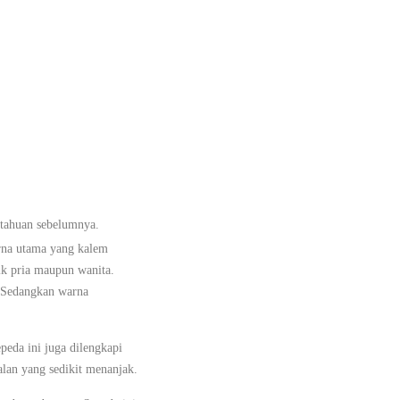
itahuan sebelumnya.
rna utama yang kalem
ik pria maupun wanita.
. Sedangkan warna
eda ini juga dilengkapi
alan yang sedikit menanjak.