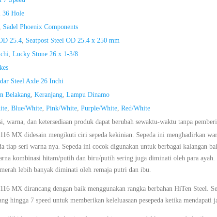
l 36 Hole
,
Sadel Phoenix Components
 OD 25.4
,
Seatpost Steel OD 25.4 x 250 mm
chi
,
Lucky Stone 26 x 1-3/8
kes
dar Steel Axle 26 Inchi
n Belakang
,
Keranjang
,
Lampu Dinamo
ite
,
Blue/White
,
Pink/White
,
Purple/White
,
Red/White
si, warna, dan ketersediaan produk dapat berubah sewaktu-waktu tanpa pember
116 MX didesain mengikuti ciri sepeda kekinian. Sepeda ini menghadirkan wa
a tiap seri warna nya. Sepeda ini cocok digunakan untuk berbagai kalangan ba
na kombinasi hitam/putih dan biru/putih sering juga diminati oleh para ayah
merah lebih banyak diminati oleh remaja putri dan ibu.
116 MX dirancang dengan baik menggunakan rangka berbahan HiTen Steel. Sep
ang hingga 7 speed untuk memberikan keleluasaan pesepeda ketika mendapati j