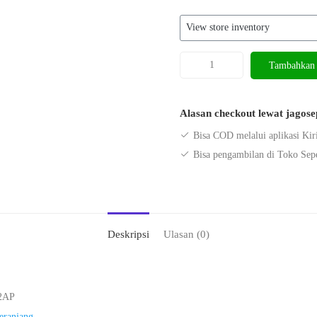
Kuantitas
Tambahkan 
Sepeda
Keranjang
Phoenix
Alasan checkout lewat jagos
116
Bisa COD melalui aplikasi Kir
MX
Bisa pengambilan di Toko Sep
26
Inchi
Deskripsi
Ulasan (0)
2AP
eranjang