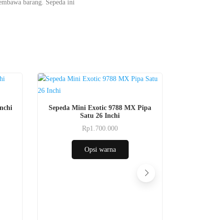
embawa barang. Sepeda ini
Produk
nchi
Sepeda Mini Exotic 9788 MX Pipa
ini
Satu 26 Inchi
memiliki
Rp
1.700.000
Produk
beberapa
ini
varian.
Opsi warna
memiliki
Pilihan
beberapa
ini
varian.
dapat
Pilihan
diambil
Produk
ini
di
Sepeda Mi
ini
dapat
halaman