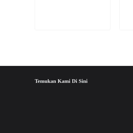
diambil
produk
produk
di
halaman
produk
Temukan Kami Di Sini