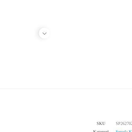
SKU
SP26270
Kategori
Sepeda K