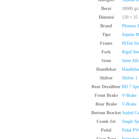
Berat
18000 gr
Dimensi
120 × 25
Brand
Phoenix 
Tipe
Sepeda Mi
Frame
HiTen Ste
Fork
Rigid Ste
Stem
Stem Allo
Handlebar
Handleba
Shifter
Shifter 1
Rear Derailleur
RD 7 Spe
Front Brake
V-Brake
Rear Brake
V-Brake
Bottom Bracket
Sealed Ca
Crank Set
Single S
Pedal
Pedal PV
Gear Type
Freewhee