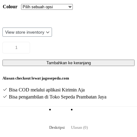
Colour
Kuantitas
Sepeda
Lipat
Exotic
Tambahkan ke keranjang
2026
AK
20
Alasan checkout lewat jagosepeda.com
Inchi
Disc
Bisa COD melalui aplikasi Kirimin Aja
Brake
Bisa pengambilan di Toko Sepeda Prambatan Jaya
2026
Deskripsi
Ulasan (0)