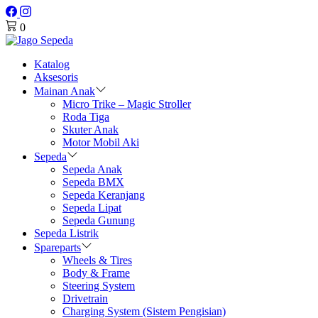
0
Katalog
Aksesoris
Mainan Anak
Micro Trike – Magic Stroller
Roda Tiga
Skuter Anak
Motor Mobil Aki
Sepeda
Sepeda Anak
Sepeda BMX
Sepeda Keranjang
Sepeda Lipat
Sepeda Gunung
Sepeda Listrik
Spareparts
Wheels & Tires
Body & Frame
Steering System
Drivetrain
Charging System (Sistem Pengisian)