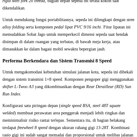
rigid steel fork 20 thread
, bagian depan sepeda ini terasa kokoh saat
dikendalikan.
Untuk mendukung fungsi portabilitasnya, sepeda ini dilengkapi dengan
stem
alloy folding
serta komponen
pedal lipat PVC 9/16 inchi
. Fitur lipatan ini
memudahkan Sobat Jago untuk memperkecil dimensi sepeda saat hendak
disimpan di dalam ruangan yang terbatas, di bawah meja kerja, atau
dimasukkan ke dalam bagasi mobil sewaktu bepergian jauh.
Performa Berkendara dan Sistem Transmisi 8 Speed
Untuk mengakomodasi kebutuhan simulasi jalanan kota, sepeda ini dibekali
dengan sistem transmisi 1×8 speed. Komponen pengoper gigi menggunakan
shifter L-Twoo A3
yang dikombinasikan dengan
Rear Derailleur (RD) Sun
Run Index
.
Konfigurasi satu piringan depan (
single speed BSA, steel 48T square
welded
) membuat perawatan area penggerak menjadi lebih ringkas dan
meminimalisir risiko rantai terlepas. Sementara itu, di bagian belakang
terdapat
freewheel 8 speed
dengan ukuran rahang gigi
13-28T
. Kombinasi
rasio gigi ini sudah sangat memadai dan proporsional untuk melibas jalanan