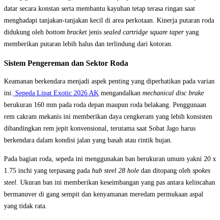
datar secara konstan serta membantu kayuhan tetap terasa ringan saat
menghadapi tanjakan-tanjakan kecil di area perkotaan. Kinerja putaran roda
didukung oleh
bottom bracket
jenis
sealed cartridge square taper
yang
memberikan putaran lebih halus dan terlindung dari kotoran.
Sistem Pengereman dan Sektor Roda
Keamanan berkendara menjadi aspek penting yang diperhatikan pada varian
ini.
Sepeda Lipat Exotic 2026 AK
mengandalkan
mechanical disc brake
berukuran 160 mm pada roda depan maupun roda belakang. Penggunaan
rem cakram mekanis ini memberikan daya cengkeram yang lebih konsisten
dibandingkan rem jepit konvensional, terutama saat Sobat Jago harus
berkendara dalam kondisi jalan yang basah atau rintik hujan.
Pada bagian roda, sepeda ini menggunakan ban berukuran umum yakni 20 x
1.75 inchi yang terpasang pada
hub steel 28 hole
dan ditopang oleh
spokes
steel
. Ukuran ban ini memberikan keseimbangan yang pas antara kelincahan
bermanuver di gang sempit dan kenyamanan meredam permukaan aspal
yang tidak rata.