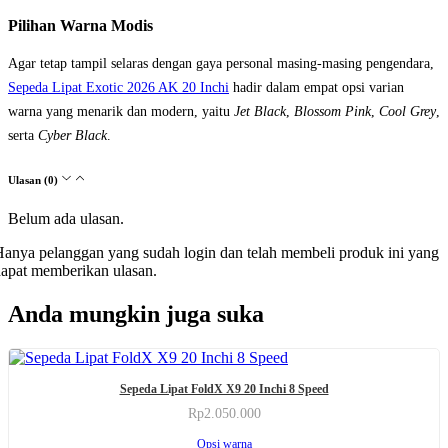
Pilihan Warna Modis
Agar tetap tampil selaras dengan gaya personal masing-masing pengendara,
Sepeda Lipat Exotic 2026 AK 20 Inchi
hadir dalam empat opsi varian
warna yang menarik dan modern, yaitu
Jet Black
,
Blossom Pink
,
Cool Grey
,
serta
Cyber Black
.
Ulasan (0)
Belum ada ulasan.
anya pelanggan yang sudah login dan telah membeli produk ini yang
apat memberikan ulasan.
Anda mungkin juga suka
Produk
P
Sepeda Lipat FoldX X9 20 Inchi 8 Speed
ini
i
memiliki
m
Rp
2.050.000
beberapa
b
Produk
Opsi warna
varian.
v