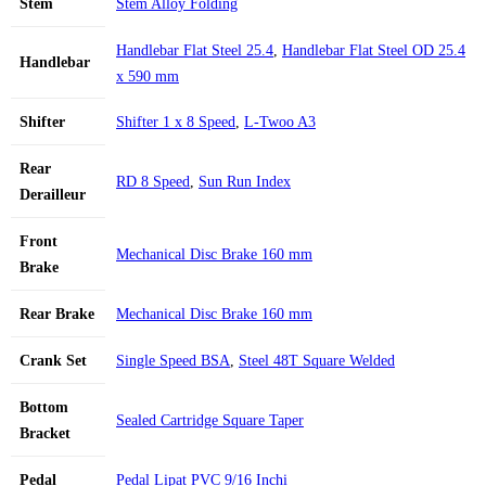
Stem
Stem Alloy Folding
Handlebar Flat Steel 25.4
,
Handlebar Flat Steel OD 25.4
Handlebar
x 590 mm
Shifter
Shifter 1 x 8 Speed
,
L-Twoo A3
Rear
RD 8 Speed
,
Sun Run Index
Derailleur
Front
Mechanical Disc Brake 160 mm
Brake
Rear Brake
Mechanical Disc Brake 160 mm
Crank Set
Single Speed BSA
,
Steel 48T Square Welded
Bottom
Sealed Cartridge Square Taper
Bracket
Pedal
Pedal Lipat PVC 9/16 Inchi