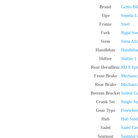
Brand
Genio Bi
Tipe
Sepeda Li
Frame
Steel
Fork
Rigid Ste
Stem
Stem All
Handlebar
Handleba
Shifter
Shifter 1
Rear Derailleur
RD 8 Spe
Front Brake
Mechanic
Rear Brake
Mechanic
Bottom Bracket
Sealed Ca
Crank Set
Single S
Gear Type
Freewhee
Hub
Hub Stee
Sadel
Sadel Ge
Seatpost
Seatpost