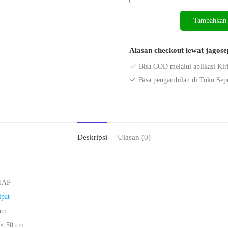
Kuantitas
Tambahkan 
Sepeda
Lipat
Alasan checkout lewat jagos
Genio
F371
Bisa COD melalui aplikasi Kir
T2
Bisa pengambilan di Toko Sep
20
Inchi
2022
Deskripsi
Ulasan (0)
1AP
ipat
am
 × 50 cm