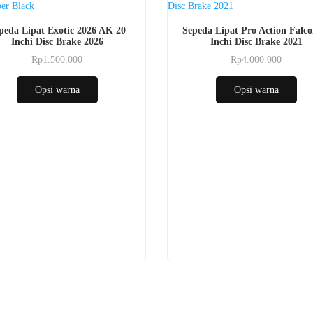
Produk
peda Lipat Exotic 2026 AK 20
Sepeda Lipat Pro Action Falco
ini
Inchi Disc Brake 2026
Inchi Disc Brake 2021
i
memiliki
Rp
1.500.000
Rp
4.000.000
Produk
Produk
a
beberapa
ini
ini
varian.
Opsi warna
Opsi warna
memiliki
memiliki
Pilihan
beberapa
beberapa
ini
varian.
varian.
dapat
Pilihan
Pilihan
diambil
ini
ini
di
dapat
dapat
n
halaman
diambil
diambil
produk
di
di
halaman
halaman
produk
produk