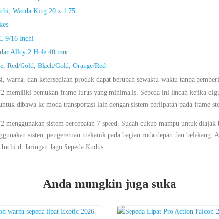
chi
,
Wanda King 20 x 1.75
kes
C 9/16 Inchi
ndar Alloy 2 Hole 40 mm
ue
,
Red/Gold
,
Black/Gold
,
Orange/Red
si, warna, dan ketersediaan produk dapat berubah sewaktu-waktu tanpa pember
 memiliki bentukan frame lurus yang minimalis. Sepeda ini lincah ketika di
tuk dibawa ke moda transportasi lain dengan sistem perlipatan pada frame ste
T2 menggunakan sistem percepatan 7 speed. Sudah cukup mampu untuk diajak b
nggunakan sistem pengereman mekanik pada bagian roda depan dan belakang. 
 Inchi di Jaringan Jago Sepeda Kudus.
Anda mungkin juga suka