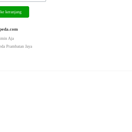
ke keranjang
epeda.com
imin Aja
eda Prambatan Jaya