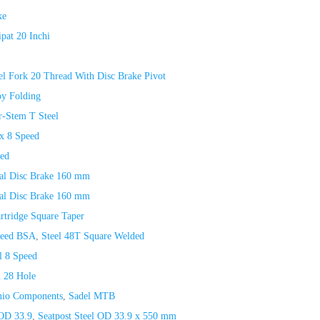
ke
pat 20 Inchi
el Fork 20 Thread With Disc Brake Pivot
oy Folding
r-Stem T Steel
 x 8 Speed
ed
al Disc Brake 160 mm
al Disc Brake 160 mm
rtridge Square Taper
peed BSA
,
Steel 48T Square Welded
l 8 Speed
l 28 Hole
nio Components
,
Sadel MTB
 OD 33.9
,
Seatpost Steel OD 33.9 x 550 mm