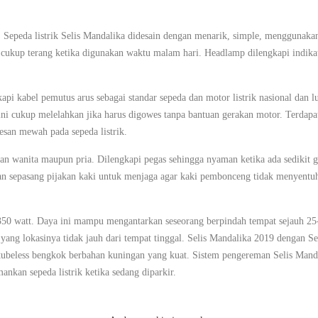
 Sepeda listrik Selis Mandalika didesain dengan menarik, simple, menggunakan 
kup terang ketika digunakan waktu malam hari. Headlamp dilengkapi indikato
api kabel pemutus arus sebagai standar sepeda dan motor listrik nasional dan 
 ini cukup melelahkan jika harus digowes tanpa bantuan gerakan motor. Terdap
esan mewah pada sepeda listrik.
n wanita maupun pria. Dilengkapi pegas sehingga nyaman ketika ada sedikit g
an sepasang pijakan kaki untuk menjaga agar kaki pembonceng tidak menyentuh
 350 watt. Daya ini mampu mengantarkan seseorang berpindah tempat sejauh 25-
a yang lokasinya tidak jauh dari tempat tinggal. Selis Mandalika 2019 dengan 
beless bengkok berbahan kuningan yang kuat. Sistem pengereman Selis Manda
kan sepeda listrik ketika sedang diparkir.