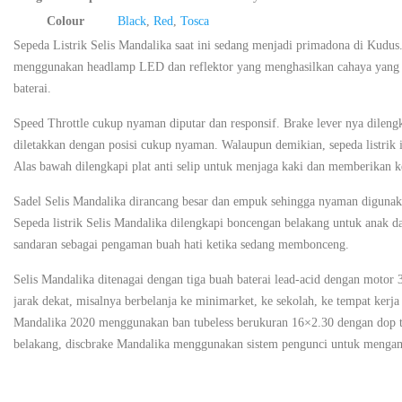
Colour
Black
,
Red
,
Tosca
Sepeda Listrik Selis Mandalika saat ini sedang menjadi primadona di Kudus.
menggunakan headlamp LED dan reflektor yang menghasilkan cahaya yang cu
baterai.
Speed Throttle cukup nyaman diputar dan responsif. Brake lever nya dilengk
diletakkan dengan posisi cukup nyaman. Walaupun demikian, sepeda listrik
Alas bawah dilengkapi plat anti selip untuk menjaga kaki dan memberikan k
Sadel Selis Mandalika dirancang besar dan empuk sehingga nyaman digunaka
Sepeda listrik Selis Mandalika dilengkapi boncengan belakang untuk anak d
sandaran sebagai pengaman buah hati ketika sedang membonceng.
Selis Mandalika ditenagai dengan tiga buah baterai lead-acid dengan motor
jarak dekat, misalnya berbelanja ke minimarket, ke sekolah, ke tempat kerj
Mandalika 2020 menggunakan ban tubeless berukuran 16×2.30 dengan dop tu
belakang, discbrake Mandalika menggunakan sistem pengunci untuk mengaman