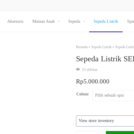
Aksesoris
Mainan Anak
Sepeda
Sepeda Listrik
Spa
Beranda
»
Sepeda Listrik
»
Sepeda Listr
Sepeda Listrik S
33
dilihat
Rp
5.000.000
Colour