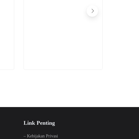
Standar Se
Link Penting
–
Kebijakan Privasi