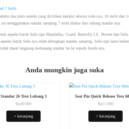
nd 7 Inchi
duksi dua jenis sepeda yang dicirikan melalui ukuran roda nya, 16 inchi dan 14
 ini menggunakan standar samping 7 inchi diukur dari lubang standar nya.
ntuk sepeda listrik Selis tipe Mandalika, Grand, Butterfly LE, Hornet dan Selis
 sepeda listrik Selis nya telah dilengkapi standar samping. Selis tipe lama be
tidak dapat langsung memasang standar ini ke sepeda listrik nya.
Anda mungkin juga suka
Standar 26 Trex Lubang 3
Seat Pin Quick Release Trex 
Rp
40.000
Rp
13.000
+ keranjang
+ keranjang