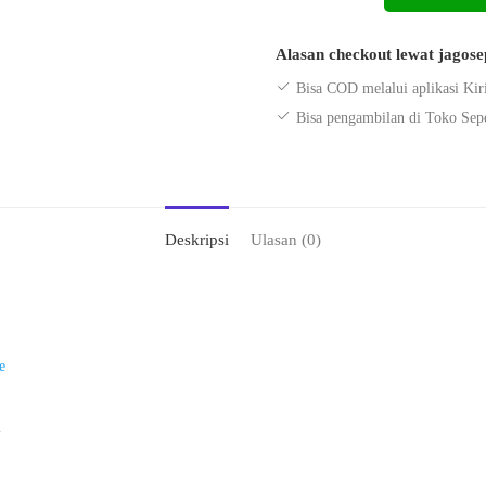
Standar
Samping
Alasan checkout lewat jagos
7
Inchi
Bisa COD melalui aplikasi Kir
Untuk
Bisa pengambilan di Toko Sep
Sepeda
Listrik
Selis
16
Deskripsi
Ulasan (0)
Inchi
e
m