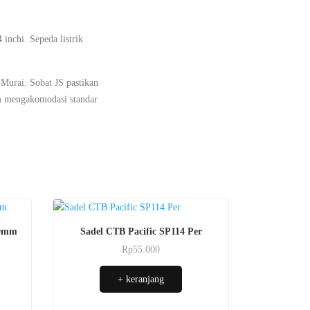
 inchi. Sepeda listrik
 Murai. Sobat JS pastikan
lum mengakomodasi standar
60mm
Sadel CTB Pacific SP114 Per
Rp
55.000
+ keranjang