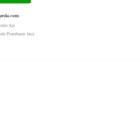
epeda.com
imin Aja
eda Prambatan Jaya