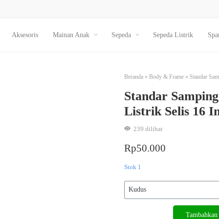
Aksesoris
Mainan Anak
Sepeda
Sepeda Listrik
Spa
Beranda
»
Body & Frame
»
Standar Samp
Standar Samping
Listrik Selis 16 I
239
dilihat
Rp
50.000
Stok 1
Kuantitas
Tambahkan 