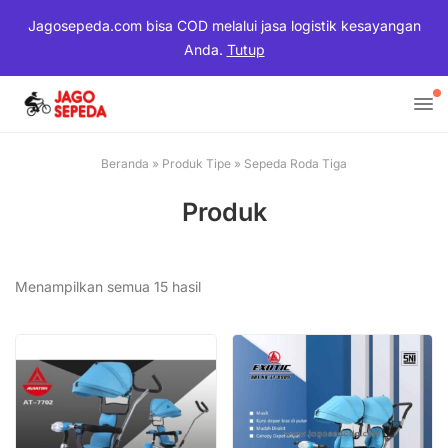
Jagosepeda.com bisa COD melalui jasa logistik kesayangan
Anda.
Tutup
Beranda
»
Produk Tipe
»
Sepeda Roda Tiga
Produk
Menampilkan semua 15 hasil