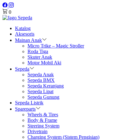
0
Katalog
Aksesoris
Mainan Anak
Micro Trike – Magic Stroller
Roda Tiga
Skuter Anak
Motor Mobil Aki
Sepeda
Sepeda Anak
Sepeda BMX
Sepeda Keranjang
Sepeda Lipat
Sepeda Gunung
Sepeda Listrik
Spareparts
Wheels & Tires
Body & Frame
Steering System
Drivetrain
Charging System (Sistem Pengisian)