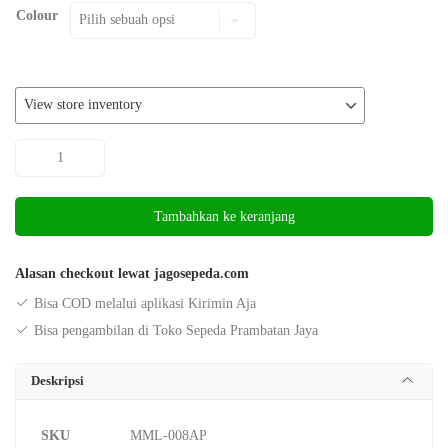
Colour
Kuantitas
Mobil
Mainan
Tambahkan ke keranjang
Anak
PMB
Honda
Alasan checkout lewat jagosepeda.com
CRV
Bisa COD melalui aplikasi Kirimin Aja
M-
Bisa pengambilan di Toko Sepeda Prambatan Jaya
7788
Deskripsi
SKU
MML-008AP