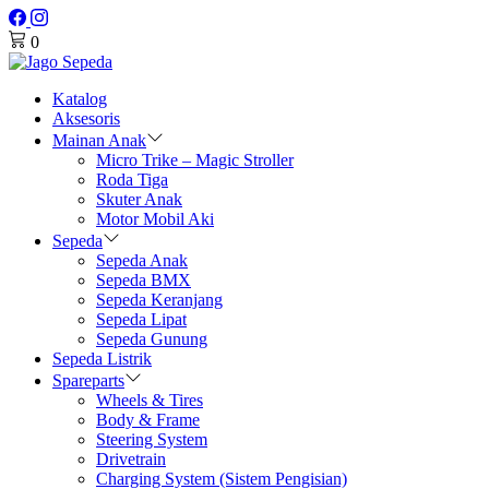
0
Katalog
Aksesoris
Mainan Anak
Micro Trike – Magic Stroller
Roda Tiga
Skuter Anak
Motor Mobil Aki
Sepeda
Sepeda Anak
Sepeda BMX
Sepeda Keranjang
Sepeda Lipat
Sepeda Gunung
Sepeda Listrik
Spareparts
Wheels & Tires
Body & Frame
Steering System
Drivetrain
Charging System (Sistem Pengisian)