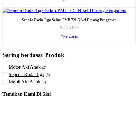
ini
di
Pilihan
memiliki
halaman
ini
beberapa
produk
Produk
dapat
varian.
Sepeda Roda Tiga Safari PMB 721 Nikel Dorong Pengaman
ini
diambil
Pilihan
memiliki
di
Rp
385.000
ini
beberapa
halaman
Produk
dapat
Opsi warna
varian.
produk
ini
diambil
Pilihan
memiliki
di
ini
beberapa
halaman
Saring berdasar Produk
dapat
varian.
produk
diambil
Pilihan
di
Motor Aki Anak
ini
(2)
halaman
dapat
Sepeda Roda Tiga
(6)
produk
diambil
Mobil Aki Anak
(3)
di
halaman
Temukan Kami Di Sini
produk