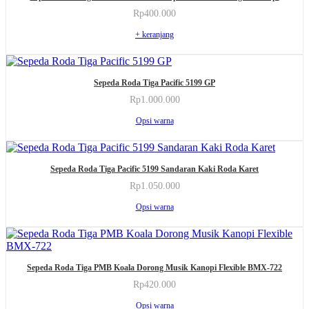
ini
halaman
Rp
400.000
dapat
produk
diambil
+ keranjang
di
halaman
produk
Produk
Sepeda Roda Tiga Pacific 5199 GP
ini
memiliki
Rp
1.000.000
beberapa
Produk
Opsi warna
varian.
ini
Pilihan
memiliki
ini
beberapa
Produk
dapat
varian.
Sepeda Roda Tiga Pacific 5199 Sandaran Kaki Roda Karet
ini
diambil
Pilihan
memiliki
di
Rp
1.050.000
ini
beberapa
halaman
Produk
dapat
Opsi warna
varian.
produk
ini
diambil
Pilihan
memiliki
di
ini
beberapa
halaman
dapat
varian.
produk
Produk
diambil
Pilihan
Sepeda Roda Tiga PMB Koala Dorong Musik Kanopi Flexible BMX-722
ini
di
ini
memiliki
halaman
Rp
420.000
dapat
beberapa
produk
Produk
diambil
Opsi warna
varian.