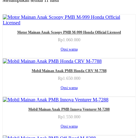
Menampilkan semua 11 hasil
Produk
Motor Mainan Anak Scoopy PMB M-999 Honda Official Licensed
ini
memiliki
Rp
1.060.000
beberapa
Produk
Opsi warna
varian.
ini
Pilihan
memiliki
ini
beberapa
Produk
dapat
varian.
Mobil Mainan Anak PMB Honda CRV M-7788
ini
diambil
Pilihan
memiliki
di
Rp
1.650.000
ini
beberapa
halaman
Produk
dapat
Opsi warna
varian.
produk
ini
diambil
Pilihan
memiliki
di
ini
beberapa
halaman
Produk
dapat
varian.
produk
Mobil Mainan Anak PMB Innova Venturer M-7288
ini
diambil
Pilihan
memiliki
di
Rp
1.550.000
ini
beberapa
halaman
Produk
dapat
Opsi warna
varian.
produk
ini
diambil
Pilihan
memiliki
di