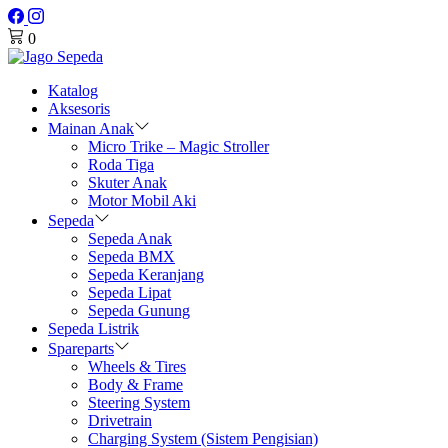
0
Katalog
Aksesoris
Mainan Anak
Micro Trike – Magic Stroller
Roda Tiga
Skuter Anak
Motor Mobil Aki
Sepeda
Sepeda Anak
Sepeda BMX
Sepeda Keranjang
Sepeda Lipat
Sepeda Gunung
Sepeda Listrik
Spareparts
Wheels & Tires
Body & Frame
Steering System
Drivetrain
Charging System (Sistem Pengisian)