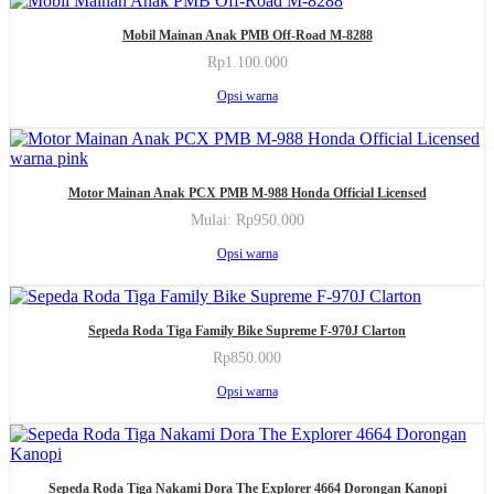
ini
beberapa
halaman
Produk
dapat
varian.
produk
Mobil Mainan Anak PMB Off-Road M-8288
ini
diambil
Pilihan
memiliki
di
Rp
1.100.000
ini
beberapa
halaman
Produk
dapat
Opsi warna
varian.
produk
ini
diambil
Pilihan
memiliki
di
ini
beberapa
halaman
dapat
varian.
produk
Produk
diambil
Pilihan
Motor Mainan Anak PCX PMB M-988 Honda Official Licensed
ini
di
ini
memiliki
halaman
Mulai:
Rp
950.000
dapat
beberapa
produk
Produk
diambil
Opsi warna
varian.
ini
di
Pilihan
memiliki
halaman
ini
beberapa
produk
Produk
dapat
varian.
Sepeda Roda Tiga Family Bike Supreme F-970J Clarton
ini
diambil
Pilihan
memiliki
di
Rp
850.000
ini
beberapa
halaman
Produk
dapat
Opsi warna
varian.
produk
ini
diambil
Pilihan
memiliki
di
ini
beberapa
halaman
dapat
varian.
produk
diambil
Pilihan
Sepeda Roda Tiga Nakami Dora The Explorer 4664 Dorongan Kanopi
di