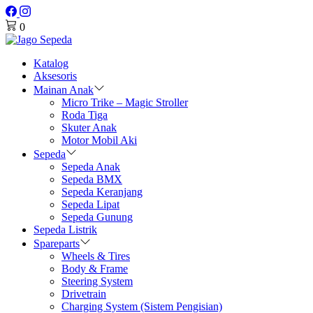
0
Katalog
Aksesoris
Mainan Anak
Micro Trike – Magic Stroller
Roda Tiga
Skuter Anak
Motor Mobil Aki
Sepeda
Sepeda Anak
Sepeda BMX
Sepeda Keranjang
Sepeda Lipat
Sepeda Gunung
Sepeda Listrik
Spareparts
Wheels & Tires
Body & Frame
Steering System
Drivetrain
Charging System (Sistem Pengisian)