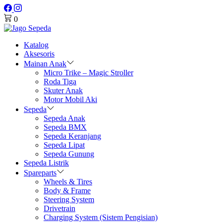
0
Katalog
Aksesoris
Mainan Anak
Micro Trike – Magic Stroller
Roda Tiga
Skuter Anak
Motor Mobil Aki
Sepeda
Sepeda Anak
Sepeda BMX
Sepeda Keranjang
Sepeda Lipat
Sepeda Gunung
Sepeda Listrik
Spareparts
Wheels & Tires
Body & Frame
Steering System
Drivetrain
Charging System (Sistem Pengisian)