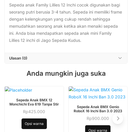
Sepeda anak Family Lillies 12 Inchi cocok digunakan bagi
seorang putri berusia 3-4 tahun. Sepeda ini memiliki frame
dengan kelengkungan yang cukup rendah sehingga
memudahkan seorang anak ketika akan menaiki sepeda
ini. Anda bisa mendapatkan sepeda anak mini Family
Lillies 12 inchi di Jago Sepeda Kudus.
Ulasan (0)
Anda mungkin juga suka
Produk
Sepeda Anak BMX 12
Produk
ini
Monchichi Eva 619 Tanpa Stir
Sepeda Anak BMX Genio
ini
memiliki
RoboX 16 Inchi Ban 3.0 2023
Rp
425.000
Produk
memiliki
beberapa
Rp
900.000
Produk
ini
Opsi warna
beberapa
varian.
ini
Opsi warna
memiliki
varian.