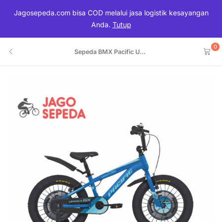
Jagosepeda.com bisa COD melalui jasa logistik kesayangan
Anda.
Tutup
0
Sepeda BMX Pacific U...