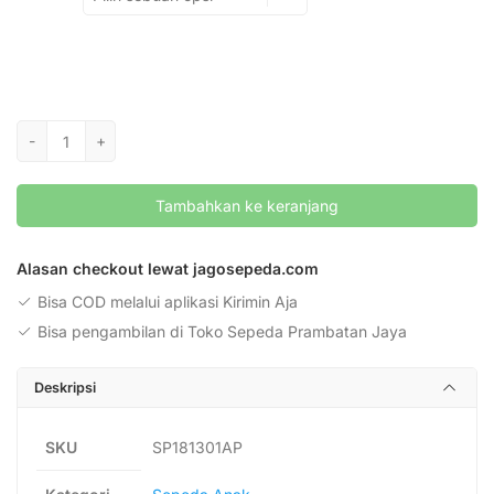
Kuantitas
-
+
Sepeda
BMX
Tambahkan ke keranjang
Pacific
Umaga
GX
Alasan checkout lewat jagosepeda.com
3.0
Bisa COD melalui aplikasi Kirimin Aja
18
Bisa pengambilan di Toko Sepeda Prambatan Jaya
Inchi
2022
Deskripsi
SKU
SP181301AP