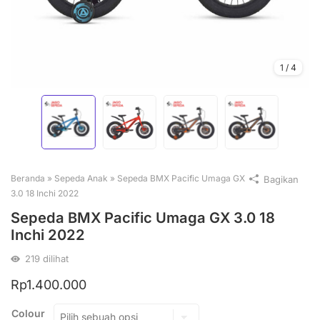
1
/
4
Beranda
»
Sepeda Anak
»
Sepeda BMX Pacific Umaga GX
Bagikan
3.0 18 Inchi 2022
Sepeda BMX Pacific Umaga GX 3.0 18
Inchi 2022
219
dilihat
Rp
1.400.000
Colour