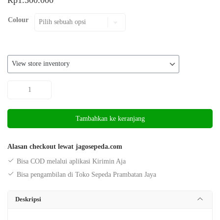
Colour
Kuantitas
Sepeda
BMX
Tambahkan ke keranjang
20
Inchi
Virgo
Alasan checkout lewat jagosepeda.com
V-
Bisa COD melalui aplikasi Kirimin Aja
221
Bisa pengambilan di Toko Sepeda Prambatan Jaya
by
Pacific
Deskripsi
Ban
Jumbo