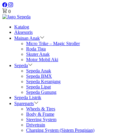
0
Katalog
Aksesoris
Mainan Anak
Micro Trike – Magic Stroller
Roda Tiga
Skuter Anak
Motor Mobil Aki
Sepeda
Sepeda Anak
Sepeda BMX
Sepeda Keranjang
Sepeda Lipat
Sepeda Gunung
Sepeda Listrik
Spareparts
Wheels & Tires
Body & Frame
Steering System
Drivetrain
Charging System (Sistem Pengisian)