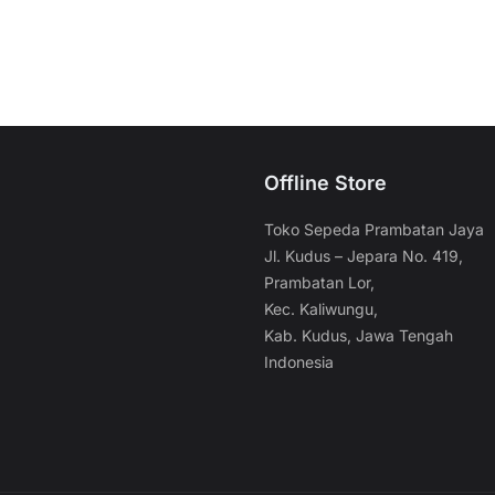
ini
varian.
varian.
dapat
Pilihan
Pilihan
l
diambil
ini
ini
di
dapat
dapat
an
halaman
diambil
diambil
k
produk
di
di
Offline Store
halaman
halaman
produk
produk
Toko Sepeda Prambatan Jaya
Jl. Kudus – Jepara No. 419,
Prambatan Lor,
Kec. Kaliwungu,
Kab. Kudus, Jawa Tengah
Indonesia