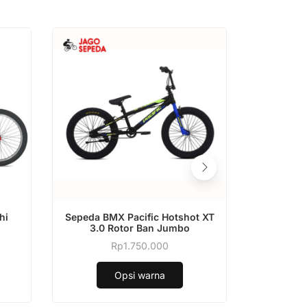
Produk
Produk
hi
Sepeda BMX Pacific Hotshot XT
Sepeda
ini
ini
3.0 Rotor Ban Jumbo
Pacif
memiliki
memiliki
Rp
1.750.000
Produk
beberapa
beberapa
ini
varian.
varian.
Opsi warna
memiliki
Pilihan
Pilihan
beberapa