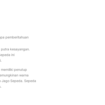
anpa pemberitahuan
i putra kesayangan.
epeda ini
.
 memiliki penutup
r kemungkinan warna
ko Jago Sepeda. Sepeda
.