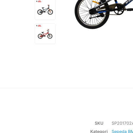
SKU
SP201702
Kategori
Sepeda B