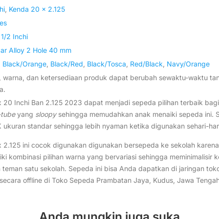
hi
,
Kenda 20 x 2.125
es
1/2 Inchi
ar Alloy 2 Hole 40 mm
,
Black/Orange
,
Black/Red
,
Black/Tosca
,
Red/Black
,
Navy/Orange
i, warna, dan ketersediaan produk dapat berubah sewaktu-waktu t
a.
0 Inchi Ban 2.125 2023 dapat menjadi sepeda pilihan terbaik bag
-tube
yang
sloopy
sehingga memudahkan anak menaiki sepeda ini. S
kuran standar sehingga lebih nyaman ketika digunakan sehari-hari
2.125 ini cocok digunakan digunakan bersepeda ke sekolah karena
liki kombinasi pilihan warna yang bervariasi sehingga meminimalisi
eman satu sekolah. Sepeda ini bisa Anda dapatkan di jaringan to
 secara offline di Toko Sepeda Prambatan Jaya, Kudus, Jawa Tengah
Anda mungkin juga suka