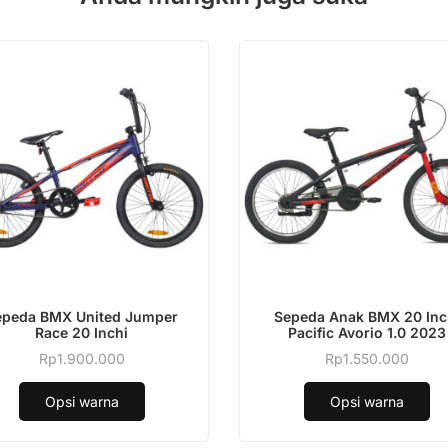
k
Produk
epeda BMX United Jumper
Sepeda Anak BMX 20 Inc
ini
Race 20 Inchi
Pacific Avorio 1.0 2023
i
memiliki
Rp
1.900.000
Rp
1.550.000
Produk
Produk
apa
beberapa
ini
ini
varian.
Opsi warna
Opsi warna
memiliki
memiliki
Pilihan
beberapa
beberapa