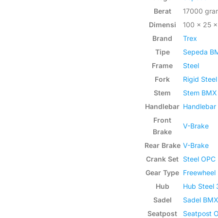
Berat
17000 gra
Dimensi
100 × 25 
Brand
Trex
Tipe
Sepeda BM
Frame
Steel
Fork
Rigid Stee
Stem
Stem BMX 
Handlebar
Handlebar
Front
V-Brake
Brake
Rear Brake
V-Brake
Crank Set
Steel OPC
Gear Type
Freewheel
Hub
Hub Steel 
Sadel
Sadel BM
Seatpost
Seatpost 