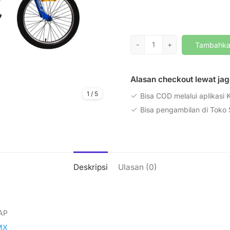
Kuantitas
-
+
Tambahkan
Sepeda
BMX
Trex
Alasan checkout lewat j
Onyx
1
/
5
Bisa COD melalui aplikasi K
20
Bisa pengambilan di Toko
Inchi
2.125
Deskripsi
Ulasan (0)
AP
MX