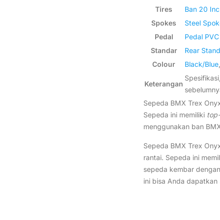
Tires
Ban 20 Inc
Spokes
Steel Spok
Pedal
Pedal PVC 
Standar
Rear Stand
Colour
Black/Blue
Spesifikas
Keterangan
sebelumny
Sepeda BMX Trex Onyx 2
Sepeda ini memiliki
top
menggunakan ban BMX u
Sepeda BMX Trex Onyx 
rantai. Sepeda ini memi
sepeda kembar dengan t
ini bisa Anda dapatkan