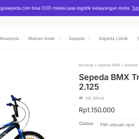
gosepeda.com bisa COD melalui jasa logistik kesayangan Anda.
Tut
Aksesoris
Mainan Anak
Sepeda
Sepeda Listrik
Beranda
»
Sepeda BMX
»
Sepeda 
Sepeda BMX Tr
2.125
145
dilihat
Rp
1.150.000
Colour