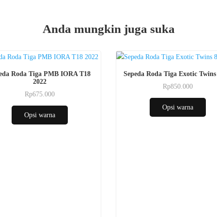
Anda mungkin juga suka
eda Roda Tiga PMB IORA T18
Sepeda Roda Tiga Exotic Twins
2022
Rp
850.000
i
Rp
675.000
Produk
a
Opsi warna
ini
Opsi warna
memiliki
beberapa
varian.
Pilihan
ini
dapat
n
diambil
di