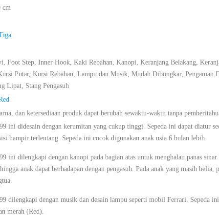
0 cm
Tiga
i, Foot Step, Inner Hook, Kaki Rebahan, Kanopi, Keranjang Belakang, Keran
 Kursi Putar, Kursi Rebahan, Lampu dan Musik, Mudah Dibongkar, Pengaman
g Lipat, Stang Pengasuh
Red
warna, dan ketersediaan produk dapat berubah sewaktu-waktu tanpa pemberitah
099 ini didesain dengan kerumitan yang cukup tinggi. Sepeda ini dapat diatur s
isi hampir terlentang. Sepeda ini cocok digunakan anak usia 6 bulan lebih.
099 ini dilengkapi dengan kanopi pada bagian atas untuk menghalau panas sinar 
sehingga anak dapat berhadapan dengan pengasuh. Pada anak yang masih belia, p
gtua.
099 dilengkapi dengan musik dan desain lampu seperti mobil Ferrari. Sepeda in
an merah (Red).