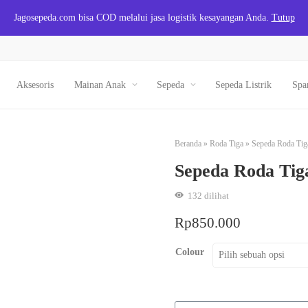
Jagosepeda.com bisa COD melalui jasa logistik kesayangan Anda.
Tutup
Aksesoris
Mainan Anak
Sepeda
Sepeda Listrik
Spa
Beranda
»
Roda Tiga
»
Sepeda Roda Tiga
Sepeda Roda Tiga
132
dilihat
Rp
850.000
Colour