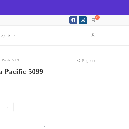
0
reparts
 Pacific 5099
Bagikan
 Pacific 5099