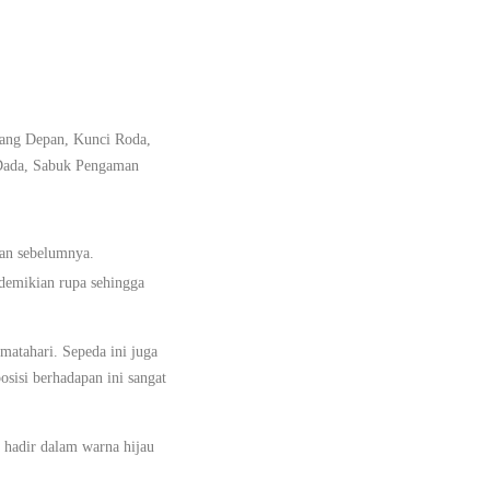
jang Depan, Kunci Roda,
 Dada, Sabuk Pengaman
uan sebelumnya.
edemikian rupa sehingga
matahari. Sepeda ini juga
osisi berhadapan ini sangat
i hadir dalam warna hijau