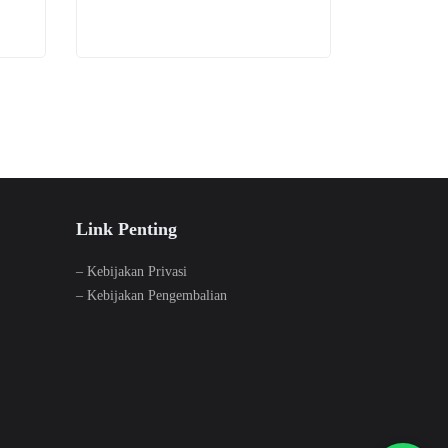
di
varian.
halaman
Pilihan
produk
ini
dapat
diambil
di
halaman
produk
Link Penting
–
Kebijakan Privasi
–
Kebijakan Pengembalian