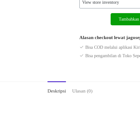
Kuantitas
Tambahkan 
Sepeda
Roda
Alasan checkout lewat jagos
Tiga
Pacific
Bisa COD melalui aplikasi Kir
5099
Bisa pengambilan di Toko Sep
Deskripsi
Ulasan (0)