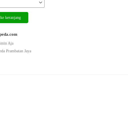
ke keranjang
epeda.com
imin Aja
eda Prambatan Jaya